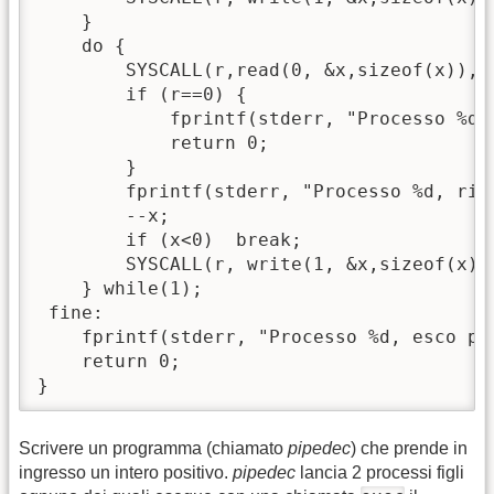
    }

    do {

	SYSCALL(r,read(0, &x,sizeof(x)),"read");

	if (r==0) { 

	    fprintf(stderr, "Processo %d, esco perche' lo standard input e' chiuso!\n", getpid());

	    return 0;

	}

	fprintf(stderr, "Processo %d, ricevuto %d\n", getpid(),x);

	--x;

	if (x<0)  break;

	SYSCALL(r, write(1, &x,sizeof(x)), "write2");

    } while(1);

 fine:

    fprintf(stderr, "Processo %d, esco pe
    return 0;

}
Scrivere un programma (chiamato
pipedec
) che prende in
ingresso un intero positivo.
pipedec
lancia 2 processi figli