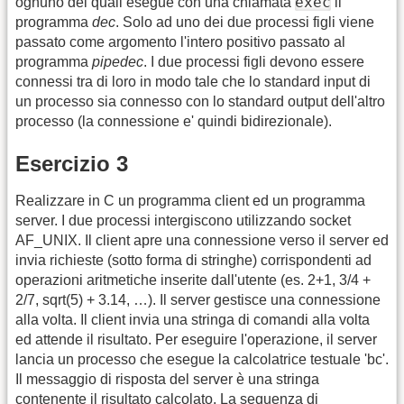
exec
ognuno dei quali esegue con una chiamata
il
programma
dec
. Solo ad uno dei due processi figli viene
passato come argomento l'intero positivo passato al
programma
pipedec
. I due processi figli devono essere
connessi tra di loro in modo tale che lo standard input di
un processo sia connesso con lo standard output dell'altro
processo (la connessione e' quindi bidirezionale).
Esercizio 3
Realizzare in C un programma client ed un programma
server. I due processi intergiscono utilizzando socket
AF_UNIX. Il client apre una connessione verso il server ed
invia richieste (sotto forma di stringhe) corrispondenti ad
operazioni aritmetiche inserite dall'utente (es. 2+1, 3/4 +
2/7, sqrt(5) + 3.14, …). Il server gestisce una connessione
alla volta. Il client invia una stringa di comandi alla volta
ed attende il risultato. Per eseguire l'operazione, il server
lancia un processo che esegue la calcolatrice testuale 'bc'.
Il messaggio di risposta del server è una stringa
contenente il risultato calcolato. La sequenza di