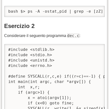
bash $> ps -A -ostat,pid | grep -e [zZ] |
Esercizio 2
dec.c
Considerare il seguento programma
:
#include <stdlib.h>

#include <stdio.h>

#include <unistd.h>

#include <errno.h>

#define SYSCALL(r,c,e) if((r=c)==-1) { per
int main(int argc, char *argv[]) {

    int  x,r;

    if (argc>1) {

	x = atoi(argv[1]);

	if (x<0) goto fine;

	SYSCALL(r, write(1, &x,sizeof(x)),"write1");
