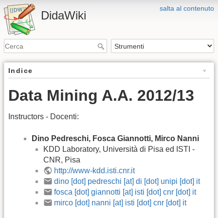
salta al contenuto
DidaWiki
Indice
Data Mining A.A. 2012/13
Instructors - Docenti:
Dino Pedreschi, Fosca Giannotti, Mirco Nanni
KDD Laboratory, Università di Pisa ed ISTI -
CNR, Pisa
http://www-kdd.isti.cnr.it
dino [dot] pedreschi [at] di [dot] unipi [dot] it
fosca [dot] giannotti [at] isti [dot] cnr [dot] it
mirco [dot] nanni [at] isti [dot] cnr [dot] it