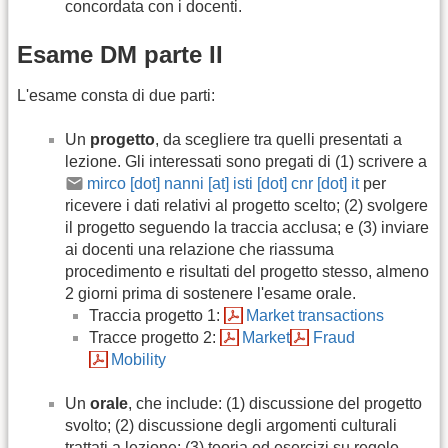
concordata con i docenti.
Esame DM parte II
L'esame consta di due parti:
Un
progetto
, da scegliere tra quelli presentati a
lezione. Gli interessati sono pregati di (1) scrivere a
mirco [dot] nanni [at] isti [dot] cnr [dot] it
per
ricevere i dati relativi al progetto scelto; (2) svolgere
il progetto seguendo la traccia acclusa; e (3) inviare
ai docenti una relazione che riassuma
procedimento e risultati del progetto stesso, almeno
2 giorni prima di sostenere l'esame orale.
Traccia progetto 1:
Market transactions
Tracce progetto 2:
Market
Fraud
Mobility
Un
orale
, che include: (1) discussione del progetto
svolto; (2) discussione degli argomenti culturali
trattati a lezione; (3) teoria ed esercizi su regole