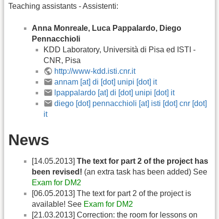
Teaching assistants - Assistenti:
Anna Monreale, Luca Pappalardo, Diego
Pennacchioli
KDD Laboratory, Università di Pisa ed ISTI -
CNR, Pisa
http://www-kdd.isti.cnr.it
annam [at] di [dot] unipi [dot] it
lpappalardo [at] di [dot] unipi [dot] it
diego [dot] pennacchioli [at] isti [dot] cnr [dot]
it
News
[14.05.2013]
The text for part 2 of the project has
been revised!
(an extra task has been added) See
Exam for DM2
[06.05.2013] The text for part 2 of the project is
available! See
Exam for DM2
[21.03.2013] Correction: the room for lessons on