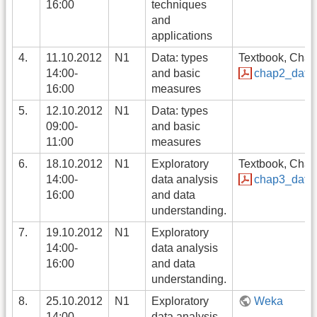
16:00
techniques
and
applications
4.
11.10.2012
N1
Data: types
Textbook, Chapt
14:00-
and basic
chap2_data
16:00
measures
5.
12.10.2012
N1
Data: types
09:00-
and basic
11:00
measures
6.
18.10.2012
N1
Exploratory
Textbook, Chapt
14:00-
data analysis
chap3_data_
16:00
and data
understanding.
7.
19.10.2012
N1
Exploratory
14:00-
data analysis
16:00
and data
understanding.
8.
25.10.2012
N1
Exploratory
Weka
14:00-
data analysis