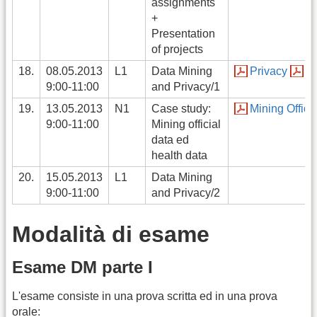
assignments
+
Presentation
of projects
18.
08.05.2013
L1
Data Mining
Privacy
Mo
9:00-11:00
and Privacy/1
19.
13.05.2013
N1
Case study:
Mining Offici
9:00-11:00
Mining official
data ed
health data
20.
15.05.2013
L1
Data Mining
9:00-11:00
and Privacy/2
Modalità di esame
Esame DM parte I
L'esame consiste in una prova scritta ed in una prova
orale: