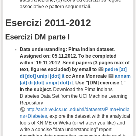
associative e pattern sequenziali.
Esercizi 2011-2012
Esercizi DM parte I
Data understanding: Pima indian dataset.
Assigned on: 05.11.2012. To be completed
within: 19.11.2012. Send papers (3 pages max of
text, figures excluded) by email to
pedre [at]
di [dot] unipi [dot] it
cc Anna Monreale
annam
[at] di [dot] unipi [dot] it
. Use “[DM] exercise 1”
in the subject.
Download the Pima Indians
Diabetes Data Set from the UCI Machine Learning
Repository
http://archive.ics.uci.edu/ml/datasets/Pima+India
ns+Diabetes
, explore the dataset with the analytical
tools of KNIME or Weka (or whatevr you like) and
write a concise “data understanding” report