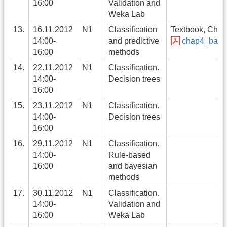
16:00
Validation and
Weka Lab
13.
16.11.2012
N1
Classification
Textbook, Chapt
14:00-
and predictive
chap4_basic_
16:00
methods
14.
22.11.2012
N1
Classification.
14:00-
Decision trees
16:00
15.
23.11.2012
N1
Classification.
14:00-
Decision trees
16:00
16.
29.11.2012
N1
Classification.
14:00-
Rule-based
16:00
and bayesian
methods
17.
30.11.2012
N1
Classification.
14:00-
Validation and
16:00
Weka Lab