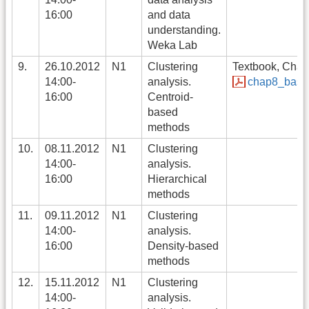
16:00
and data
understanding.
Weka Lab
9.
26.10.2012
N1
Clustering
Textbook, Chapt
14:00-
analysis.
chap8_basic
16:00
Centroid-
based
methods
10.
08.11.2012
N1
Clustering
14:00-
analysis.
16:00
Hierarchical
methods
11.
09.11.2012
N1
Clustering
14:00-
analysis.
16:00
Density-based
methods
12.
15.11.2012
N1
Clustering
14:00-
analysis.