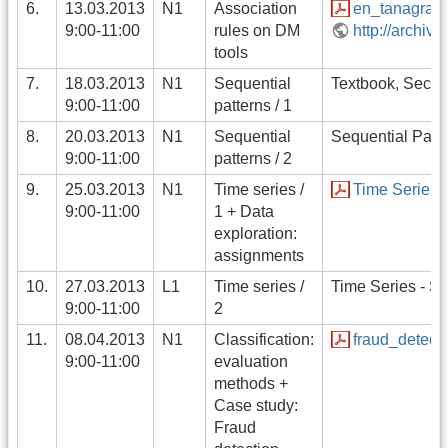
6.
13.03.2013
N1
Association
en_tanagra_
9:00-11:00
rules on DM
http://archiv
tools
7.
18.03.2013
N1
Sequential
Textbook, Sect. 
9:00-11:00
patterns / 1
8.
20.03.2013
N1
Sequential
Sequential Patte
9:00-11:00
patterns / 2
9.
25.03.2013
N1
Time series /
Time Series -
9:00-11:00
1 + Data
exploration:
assignments
10.
27.03.2013
L1
Time series /
Time Series - Sl
9:00-11:00
2
11.
08.04.2013
N1
Classification:
fraud_detecti
9:00-11:00
evaluation
methods +
Case study:
Fraud