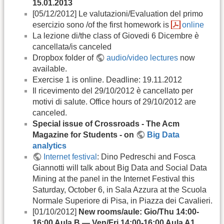
15.01.2013
[05/12/2012] Le valutazioni/Evaluation del primo
esercizio sono /of the first homework is
online
La lezione di/the class of Giovedi 6 Dicembre è
cancellata/is canceled
Dropbox folder of
audio/video lectures
now
available.
Exercise 1 is online. Deadline: 19.11.2012
Il ricevimento del 29/10/2012 è cancellato per
motivi di salute. Office hours of 29/10/2012 are
canceled.
Special issue of Crossroads - The Acm
Magazine for Students - on
Big Data
analytics
Internet festival
: Dino Pedreschi and Fosca
Giannotti will talk about Big Data and Social Data
Mining at the panel in the Internet Festival this
Saturday, October 6, in Sala Azzura at the Scuola
Normale Superiore di Pisa, in Piazza dei Cavalieri.
[01/10/2012]
New rooms/aule: Gio/Thu 14:00-
16:00 Aula B — Ven/Fri 14:00-16:00 Aula A1