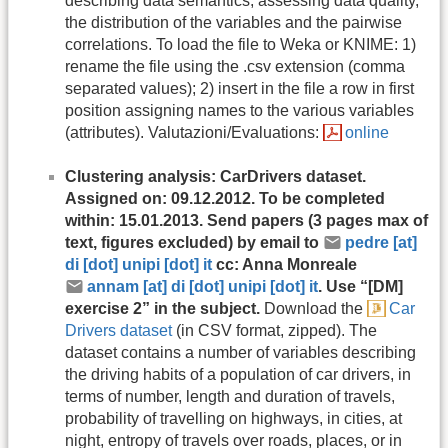
describing data semantics, assessing data quality,
the distribution of the variables and the pairwise
correlations. To load the file to Weka or KNIME: 1)
rename the file using the .csv extension (comma
separated values); 2) insert in the file a row in first
position assigning names to the various variables
(attributes). Valutazioni/Evaluations:
online
Clustering analysis: CarDrivers dataset.
Assigned on: 09.12.2012. To be completed
within: 15.01.2013. Send papers (3 pages max of
text, figures excluded) by email to
pedre [at]
di [dot] unipi [dot] it
cc: Anna Monreale
annam [at] di [dot] unipi [dot] it
. Use “[DM]
exercise 2” in the subject.
Download the
Car
Drivers dataset
(in CSV format, zipped). The
dataset contains a number of variables describing
the driving habits of a population of car drivers, in
terms of number, length and duration of travels,
probability of travelling on highways, in cities, at
night, entropy of travels over roads, places, or in