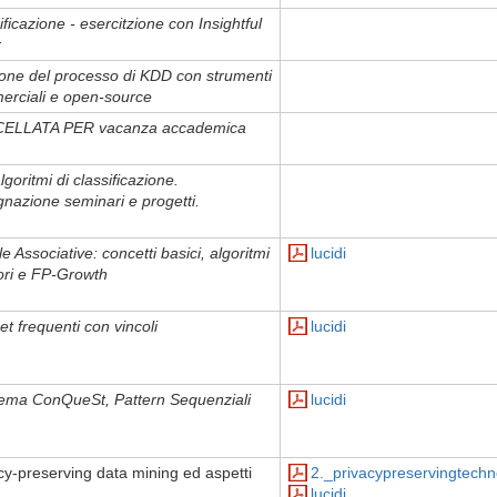
ificazione - esercitzione con Insightful
r
one del processo di KDD con strumenti
rciali e open-source
ELLATA PER vacanza accademica
algoritmi di classificazione.
nazione seminari e progetti.
e Associative: concetti basici, algoritmi
lucidi
ori e FP-Growth
et frequenti con vincoli
lucidi
stema ConQueSt, Pattern Sequenziali
lucidi
cy-preserving data mining ed aspetti
2._privacypreservingtechn
lucidi