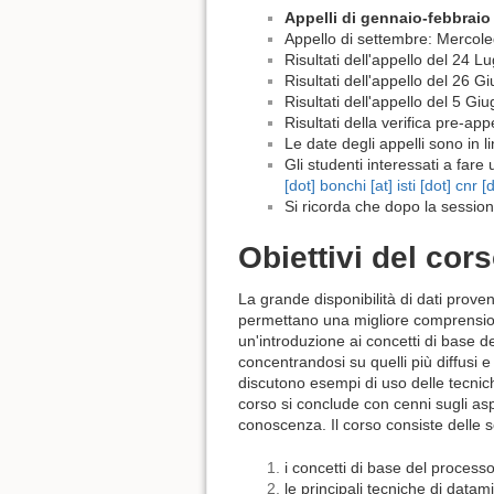
Appelli di gennaio-febbrai
Appello di settembre: Mercole
Risultati dell'appello del 24 L
Risultati dell'appello del 26 
Risultati dell'appello del 5 G
Risultati della verifica pre-a
Le date degli appelli sono in l
Gli studenti interessati a far
[dot] bonchi [at] isti [dot] cnr [d
Si ricorda che dopo la session
Obiettivi del cor
La grande disponibilità di dati proven
permettano una migliore comprensione e
un'introduzione ai concetti di base de
concentrandosi su quelli più diffusi e
discutono esempi di uso delle tecniche 
corso si conclude con cenni sugli aspet
conoscenza. Il corso consiste delle s
i concetti di base del process
le principali tecniche di datam