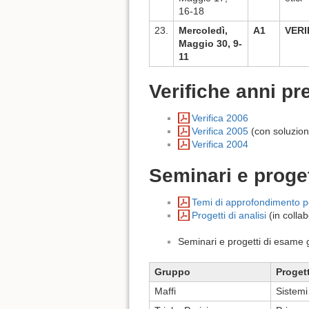
16-18
23.
Mercoledì,
A1
VERI
Maggio 30, 9-
11
Verifiche anni pr
Verifica 2006
Verifica 2005
(con soluzion
Verifica 2004
Seminari e proge
Temi di approfondimento p
Progetti di analisi
(in collab
Seminari e progetti di esame 
Gruppo
Proget
Maffi
Sistemi 