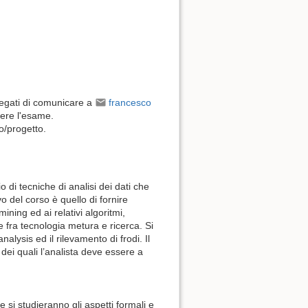
pregati di comunicare a
francesco
nere l'esame.
o/progetto.
o di tecniche di analisi dei dati che
o del corso è quello di fornire
ining ed ai relativi algoritmi,
e fra tecnologia metura e ricerca. Si
alysis ed il rilevamento di frodi. Il
e dei quali l’analista deve essere a
e si studieranno gli aspetti formali e