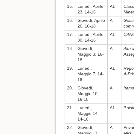
15.
Lunedì, Aprile
A1
Class
23, 14-16
Mine
16.
Giovedì, Aprile
A
Gesti
26, 16-18
comme
17.
Lunedì, Aprile
A1
CANC
30, 14-16
18.
Giovedì,
A
Altri 
Maggio 3, 16-
Asseg
18
19.
Lunedì,
A1
Regol
Maggio 7, 14-
A-Pri
16
20.
Giovedì,
A
Items
Maggio 10,
16-18
21.
Lunedì,
A1
Il si
Maggio 14,
14-16
22.
Giovedì,
A
Priva
Maggio 17,
etici