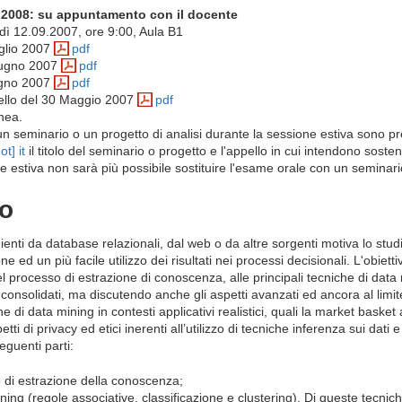
o 2008: su appuntamento con il docente
dì 12.09.2007, ore 9:00, Aula B1
uglio 2007
pdf
Giugno 2007
pdf
iugno 2007
pdf
ppello del 30 Maggio 2007
pdf
inea.
e un seminario o un progetto di analisi durante la sessione estiva sono 
ot] it
il titolo del seminario o progetto e l'appello in cui intendono soste
e estiva non sarà più possibile sostituire l'esame orale con un seminari
so
ienti da database relazionali, dal web o da altre sorgenti motiva lo studi
d un più facile utilizzo dei risultati nei processi decisionali. L'obiettiv
l processo di estrazione di conoscenza, alle principali tecniche di data m
 consolidati, ma discutendo anche gli aspetti avanzati ed ancora al limit
di data mining in contesti applicativi realistici, quali la market basket an
ti di privacy ed etici inerenti all’utilizzo di tecniche inferenza sui dati 
eguenti parti:
o di estrazione della conoscenza;
ining (regole associative, classificazione e clustering). Di queste tecnich