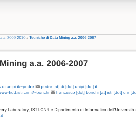
 a.a. 2009-2010
»
Tecniche di Data Mining a.a. 2006-2007
 Mining a.a. 2006-2007
.di.unipi.it/~pedre
pedre [at] di [dot] unipi [dot] it
/www-kdd.isti.cnr.it/~bonchi
francesco [dot] bonchi [at] isti [dot] cnr [do
ry Laboratory, ISTI-CNR e Dipartimento di Informatica dell'Università 
it