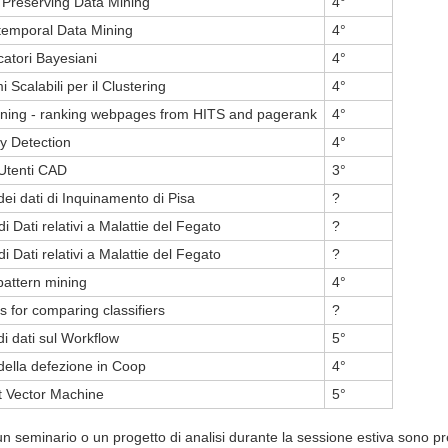
 Preserving Data Mining
4°
temporal Data Mining
4°
icatori Bayesiani
4°
i Scalabili per il Clustering
4°
ning - ranking webpages from HITS and pagerank
4°
y Detection
4°
 Utenti CAD
3°
 dei dati di Inquinamento di Pisa
?
di Dati relativi a Malattie del Fegato
?
di Dati relativi a Malattie del Fegato
?
attern mining
4°
 for comparing classifiers
?
di dati sul Workflow
5°
 della defezione in Coop
4°
t Vector Machine
5°
e un seminario o un progetto di analisi durante la sessione estiva sono 