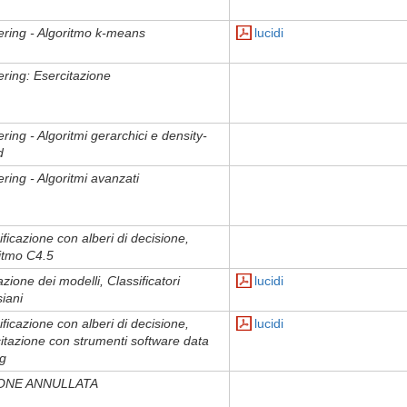
ering - Algoritmo k-means
lucidi
ering: Esercitazione
ering - Algoritmi gerarchici e density-
d
ering - Algoritmi avanzati
ificazione con alberi di decisione,
itmo C4.5
azione dei modelli, Classificatori
lucidi
iani
ificazione con alberi di decisione,
lucidi
itazione con strumenti software data
g
ONE ANNULLATA