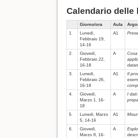
Calendario delle 
Giorno/ora
Aula
Argo
1.
Lunedì,
A1
Prese
Febbraio 19,
14-16
2.
Giovedì,
A
Cosa 
Febbraio 22,
applic
16-18
datam
3.
Lunedì,
A1
Il pr
Febbraio 26,
esempi
16-18
compe
4.
Giovedì,
A
I dati
Marzo 1, 16-
prepa
18
5.
Lunedì, Marzo
A1
Misure
5, 14-16
6.
Giovedì,
A
Esplo
Marzo 8, 16-
descr