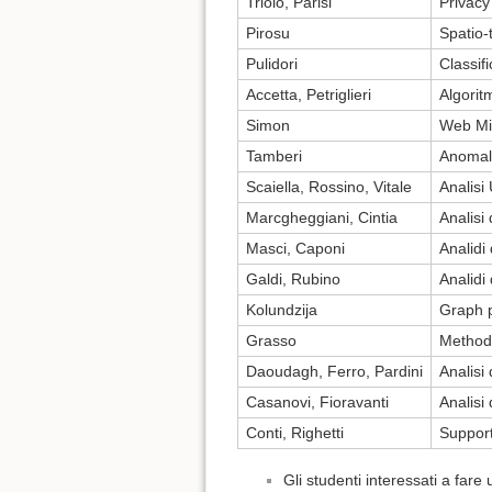
Triolo, Parisi
Privacy
Pirosu
Spatio-
Pulidori
Classif
Accetta, Petriglieri
Algoritm
Simon
Web Mi
Tamberi
Anomal
Scaiella, Rossino, Vitale
Analisi
Marcgheggiani, Cintia
Analisi
Masci, Caponi
Analidi 
Galdi, Rubino
Analidi 
Kolundzija
Graph p
Grasso
Methods
Daoudagh, Ferro, Pardini
Analisi 
Casanovi, Fioravanti
Analisi
Conti, Righetti
Suppor
Gli studenti interessati a far