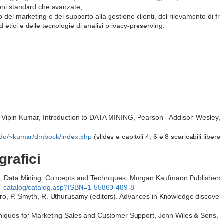
ioni standard che avanzate;
to del marketing e del supporto alla gestione clienti, del rilevamento di fr
d etici e delle tecnologie di analisi privacy-preserving.
, Vipin Kumar, Introduction to DATA MINING, Pearson - Addison Wesle
edu/~kumar/dmbook/index.php
(slides e capitoli 4, 6 e 8 scaricabili libe
grafici
r, Data Mining: Concepts and Techniques, Morgan Kaufmann Publisher
_catalog/catalog.asp?ISBN=1-55860-489-8
ro, P. Smyth, R. Uthurusamy (editors). Advances in Knowledge discove
hniques for Marketing Sales and Customer Support, John Wiles & Sons,