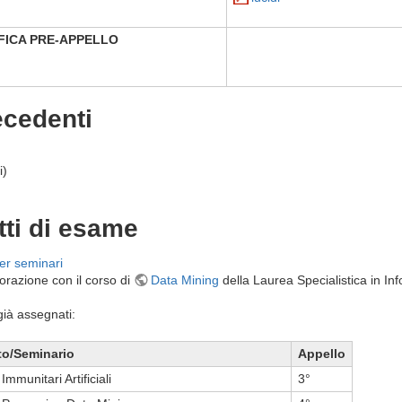
FICA PRE-APPELLO
ecedenti
i)
tti di esame
er seminari
orazione con il corso di
Data Mining
della Laurea Specialistica in In
già assegnati:
to/Seminario
Appello
Immunitari Artificiali
3°