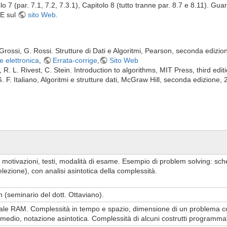
lo 7 (par. 7.1, 7.2, 7.3.1), Capitolo 8 (tutto tranne par. 8.7 e 8.11). Gu
IE sul
sito Web
.
Grossi, G. Rossi. Strutture di Dati e Algoritmi, Pearson, seconda edizi
e elettronica
,
Errata-corrige
,
Sito Web
R. L. Rivest, C. Stein. Introduction to algorithms, MIT Press, third edit
 F. Italiano, Algoritmi e strutture dati, McGraw Hill, seconda edizione, 
 motivazioni, testi, modalità di esame. Esempio di problem solving: sche
ezione), con analisi asintotica della complessità.
 (seminario del dott. Ottaviano).
le RAM. Complessità in tempo e spazio, dimensione di un problema c
edio, notazione asintotica. Complessità di alcuni costrutti programmat