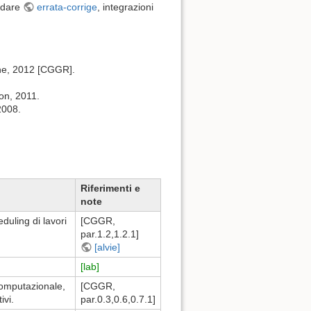
ardare
errata-corrige
, integrazioni
one, 2012 [CGGR].
ion, 2011.
2008.
Riferimenti e
note
duling di lavori
[CGGR,
par.1.2,1.2.1]
[alvie]
[lab]
omputazionale,
[CGGR,
ivi.
par.0.3,0.6,0.7.1]