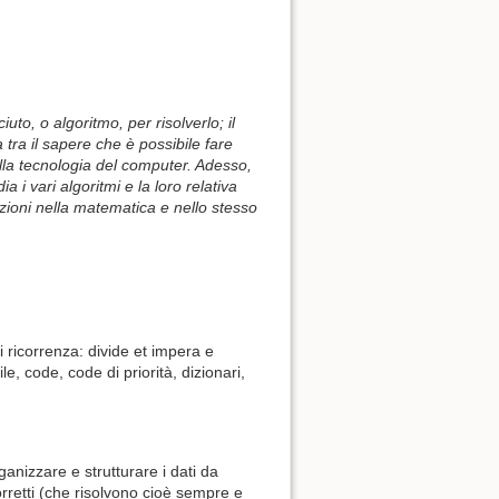
o, o algoritmo, per risolverlo; il
tra il sapere che è possibile fare
lla tecnologia del computer. Adesso,
 i vari algoritmi e la loro relativa
ezioni nella matematica e nello stesso
di ricorrenza: divide et impera e
e, code, code di priorità, dizionari,
ganizzare e strutturare i dati da
orretti (che risolvono cioè sempre e