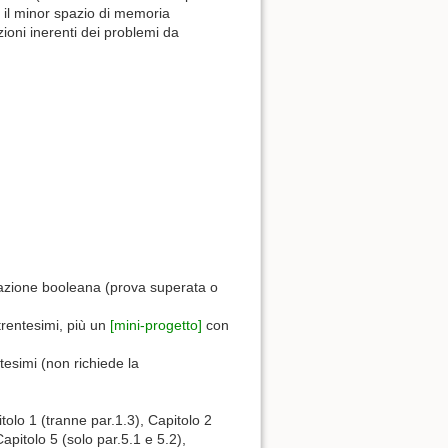
no il minor spazio di memoria
zioni inerenti dei problemi da
azione booleana (prova superata o
trentesimi, più un
[mini-progetto]
con
tesimi (non richiede la
itolo 1 (tranne par.1.3), Capitolo 2
Capitolo 5 (solo par.5.1 e 5.2),