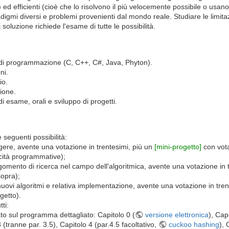
i) ed efficienti (cioè che lo risolvono il più velocemente possibile o usa
adigmi diversi e problemi provenienti dal mondo reale. Studiare le limita
ui soluzione richiede l'esame di tutte le possibilità.
di programmazione (C, C++, C#, Java, Phyton).
ni.
io.
zione.
 di esame, orali e sviluppo di progetti.
 seguenti possibilità:
lgere, avente una votazione in trentesimi, più un
[mini-progetto]
con vot
cità programmative);
omento di ricerca nel campo dell'algoritmica, avente una votazione in 
opra);
uovi algoritmi e relativa implementazione, avente una votazione in tren
getto).
ti:
sato sul programma dettagliato: Capitolo 0 (
versione elettronica
), Cap
 (tranne par. 3.5), Capitolo 4 (par.4.5 facoltativo,
cuckoo hashing
), 