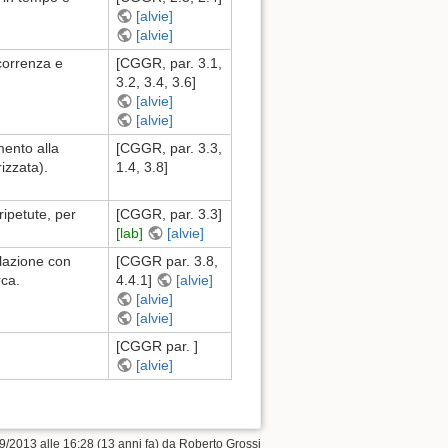
[alvie]
[alvie]
icorrenza e
[CGGR, par. 3.1,
3.2, 3.4, 3.6]
[alvie]
[alvie]
mento alla
[CGGR, par. 3.3,
rizzata).
1.4, 3.8]
ripetute, per
[CGGR, par. 3.3]
[lab]
[alvie]
relazione con
[CGGR par. 3.8,
rca.
4.4.1]
[alvie]
[alvie]
[alvie]
[CGGR par. ]
[alvie]
9/2013 alle 16:28 (13 anni fa) da
Roberto Grossi