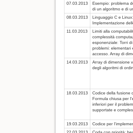
07.03.2013
Esempio: problema de
di un algoritmo e di un
08.03.2013
Linguaggio C e Linux:
Implementazione dell
11.03.2013
Limiti alla computabil
complessità computazio
esponenziale: Torri di 
problemi: elementari e
accesso. Array di dim
14.03.2013
Array di dimensione va
degli algoritmi di or
18.03.2013
Codice della fusione d
Formula chiusa per l'
inferiori per il probl
supportate e compless
19.03.2013
Codice per l'implement
22.03.2013
Coda con priorità: he