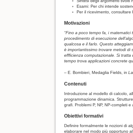
Sintesi degli argomenti svolti 
Esami: Per chi intende sosten
Per il ricevimento, consultare 
Motivazioni
“Fino a poco tempo fa, i matematici t
procedimento di esecuzione dell'algor
qualcosa e il farlo. Questo atteggia
è importantissimo trovare metodi di so
effficienza computazionale. Si tratta
tempo trova applicazioni concrete qua
– E. Bombieri, Medaglia Fields, in
La
Contenuti
Introduzione al modello di calcolo, all
programmazione dinamica. Strutture di 
grafi. Problemi P, NP, NP-completi e
Obiettivi formativi
Definire formalmente le nozioni di alg
elaborare nel modo più opportuno al f