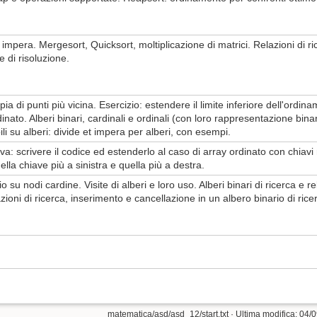
 impera. Mergesort, Quicksort, moltiplicazione di matrici. Relazioni di r
 di risoluzione.
ia di punti più vicina. Esercizio: estendere il limite inferiore dell'ordina
dinato. Alberi binari, cardinali e ordinali (con loro rappresentazione bina
i su alberi: divide et impera per alberi, con esempi.
iva: scrivere il codice ed estenderlo al caso di array ordinato con chiavi 
ella chiave più a sinistra e quella più a destra.
o su nodi cardine. Visite di alberi e loro uso. Alberi binari di ricerca e 
zioni di ricerca, inserimento e cancellazione in un albero binario di rice
matematica/asd/asd_12/start.txt
· Ultima modifica: 04/0