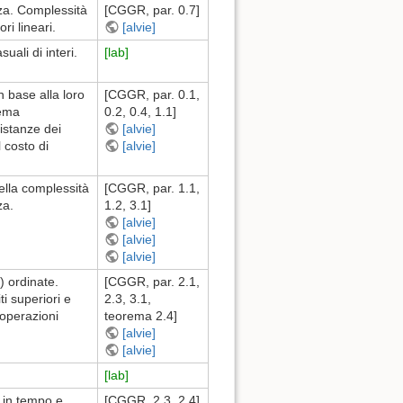
za. Complessità
[CGGR, par. 0.7]
ri lineari.
[alvie]
ali di interi.
[lab]
n base alla loro
[CGGR, par. 0.1,
lema
0.2, 0.4, 1.1]
 istanze dei
[alvie]
 costo di
[alvie]
ella complessità
[CGGR, par. 1.1,
za.
1.2, 3.1]
[alvie]
[alvie]
[alvie]
) ordinate.
[CGGR, par. 2.1,
i superiori e
2.3, 3.1,
 operazioni
teorema 2.4]
[alvie]
[alvie]
[lab]
 in tempo e
[CGGR, 2.3, 2.4]