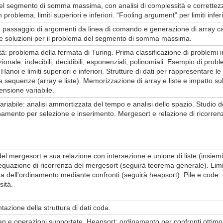
l segmento di somma massima, con analisi di complessità e correttez
 problema, limiti superiori e inferiori. “Fooling argument” per limiti inferio
 passaggio di argomenti da linea di comando e generazione di array casu
e soluzioni per il problema del segmento di somma massima.
ità: problema della fermata di Turing. Prima classificazione di problemi i
nale: indecibili, decidibili, esponenziali, polinomiali. Esempio di prob
Hanoi e limiti superiori e inferiori. Strutture di dati per rappresentare le
 sequenze (array e liste). Memorizzazione di array e liste e impatto sul
ensione variabile.
riabile: analisi ammortizzata del tempo e analisi dello spazio. Studio d
dinamento per selezione e inserimento. Mergesort e relazione di ricorren
el mergesort e sua relazione con intersezione e unione di liste (insiemi
equazione di ricorrenza del mergesort (seguirà teorema generale). Limit
ema dell'ordinamento mediante confronti (seguirà heapsort). Pile e code:
ità.
azione della struttura di dati coda.
ap e operazioni supportate. Heapsort: ordinamento per confronti ottimo