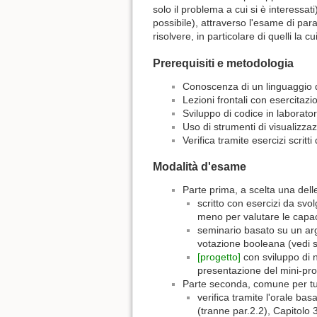
solo il problema a cui si è interessat
possibile), attraverso l'esame di par
risolvere, in particolare di quelli la c
Prerequisiti e metodologia
Conoscenza di un linguaggio 
Lezioni frontali con esercitazio
Sviluppo di codice in laborator
Uso di strumenti di visualizza
Verifica tramite esercizi scritti
Modalità d'esame
Parte prima, a scelta una delle
scritto con esercizi da svo
meno per valutare le capa
seminario basato su un arg
votazione booleana (vedi s
[progetto]
con sviluppo di n
presentazione del mini-pro
Parte seconda, comune per tut
verifica tramite l'orale ba
(tranne par.2.2), Capitolo 3