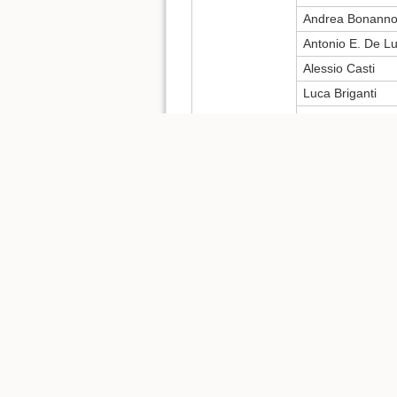
Andrea Bonann
Antonio E. De L
Alessio Casti
Luca Briganti
Michele Amico
Pablo Castellan
Federico Mariti
Fabio Frillici
Filippo Barontini
Simon Krige
Samuel Panicucc
Simone Baldetti
(*) a questi studenti si raccomanda 
Date per il primo turno 