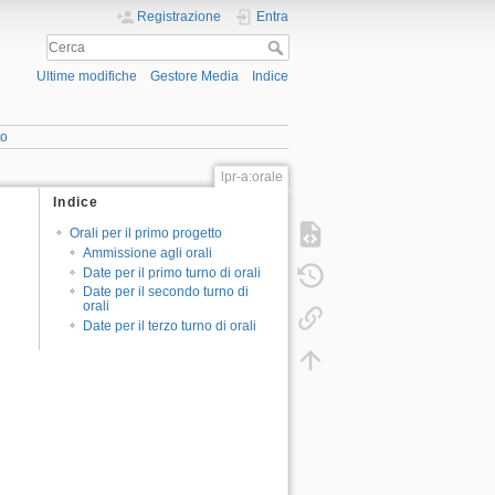
Registrazione
Entra
Ultime modifiche
Gestore Media
Indice
to
lpr-a:orale
Indice
Orali per il primo progetto
Ammissione agli orali
Date per il primo turno di orali
Date per il secondo turno di
orali
Date per il terzo turno di orali