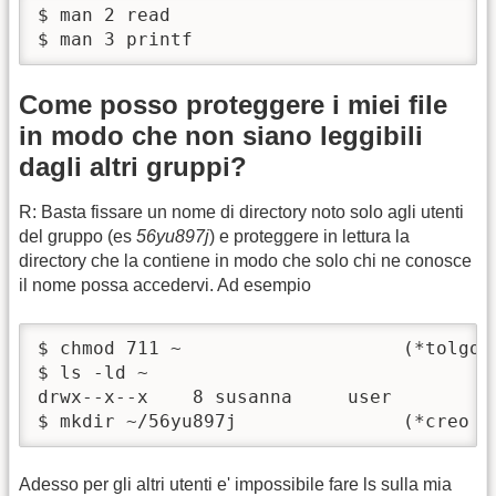
$ man 2 read

$ man 3 printf
Come posso proteggere i miei file
in modo che non siano leggibili
dagli altri gruppi?
R: Basta fissare un nome di directory noto solo agli utenti
del gruppo (es
56yu897j
) e proteggere in lettura la
directory che la contiene in modo che solo chi ne conosce
il nome possa accedervi. Ad esempio
$ chmod 711 ~                    (*tolgo 
$ ls -ld ~

drwx--x--x    8 susanna     user         
$ mkdir ~/56yu897j               (*creo l
Adesso per gli altri utenti e' impossibile fare ls sulla mia