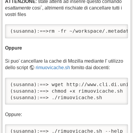
ATTENZIONE
: state attenti ad inserire questo comando
esattamente
cosi`, altrimenti rischiate di cancellare tutti i
vostri files
(susanna):==>rm -fr ~/workspace/.metadata
Oppure
Si puo' cancellare la cache di Mozilla mediante l' utilizzo
dello script
rimuovicache.sh
fornito dai docenti:
(susanna):==> wget http://www.cli.di.unip
(susanna):==> chmod +x rimuovicache.sh

(susanna):==> ./rimuovicache.sh
Oppure:
(susanna):==> ./rimuovicache.sh --help 