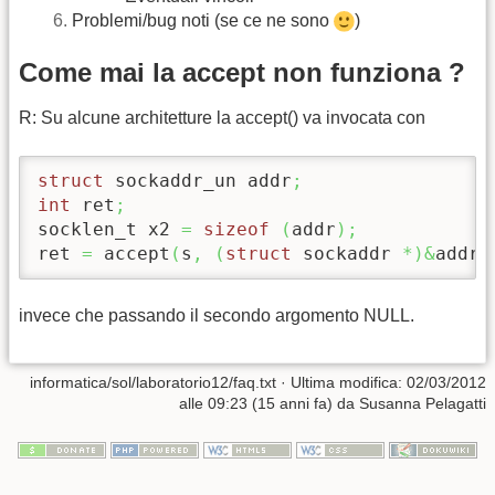
Problemi/bug noti (se ce ne sono
)
Come mai la accept non funziona ?
R: Su alcune architetture la accept() va invocata con
struct
 sockaddr_un addr
;
int
 ret
;
socklen_t x2 
=
sizeof
(
addr
)
;
ret 
=
 accept
(
s
,
(
struct
 sockaddr 
*
)
&
addr
,
invece che passando il secondo argomento NULL.
informatica/sol/laboratorio12/faq.txt
· Ultima modifica: 02/03/2012
alle 09:23 (15 anni fa) da
Susanna Pelagatti