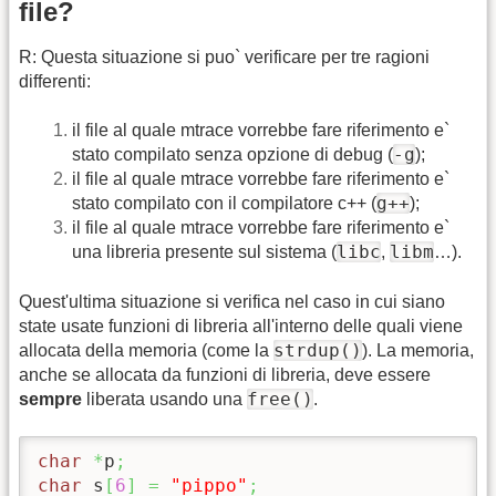
file?
R: Questa situazione si puo` verificare per tre ragioni
differenti:
il file al quale mtrace vorrebbe fare riferimento e`
-g
stato compilato senza opzione di debug (
);
il file al quale mtrace vorrebbe fare riferimento e`
g++
stato compilato con il compilatore c++ (
);
il file al quale mtrace vorrebbe fare riferimento e`
libc
libm
una libreria presente sul sistema (
,
…).
Quest'ultima situazione si verifica nel caso in cui siano
state usate funzioni di libreria all'interno delle quali viene
strdup()
allocata della memoria (come la
). La memoria,
anche se allocata da funzioni di libreria, deve essere
free()
sempre
liberata usando una
.
char
*
p
;
char
 s
[
6
]
=
"pippo"
;