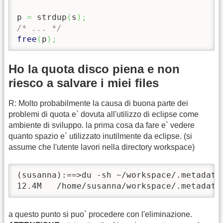
p 
=
 strdup
(
s
)
;
/* ... */
free
(
p
)
;
Ho la quota disco piena e non
riesco a salvare i miei files
R: Molto probabilmente la causa di buona parte dei
problemi di quota e` dovuta all'utilizzo di eclipse come
ambiente di sviluppo. la prima cosa da fare e` vedere
quanto spazio e` utilizzato inutilmente da eclipse. (si
assume che l'utente lavori nella directory workspace)
(susanna):==>du -sh ~/workspace/.metadata

12.4M   /home/susanna/workspace/.metadata
a questo punto si puo` procedere con l'eliminazione.