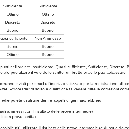
Sufficiente
Sufficiente
Ottimo
Ottimo
Discreto
Discreto
Buono
Buono
uasi sufficiente
Non Ammesso
Buono
Buono
Ottimo
Buono
punti nell'ordine: Insufficiente, Quasi sufficiente, Sufficiente, Discreto, B
orale può alzare il voto dello scritto, un brutto orale lo può abbassare.
erranno inviati per email all'indirizzo utilizzato per la registratione all
wer. Acroreader di solito è quello che fa vedere tutte le correzioni cor
die potete usufruire dei tre appelli di gennaio/febbraio:
agli ammessi con il risultato delle prove intermedie)
li con prova scritta)
ssibile più utilizzare il risultato delle prove intermedie (e dunque dovre