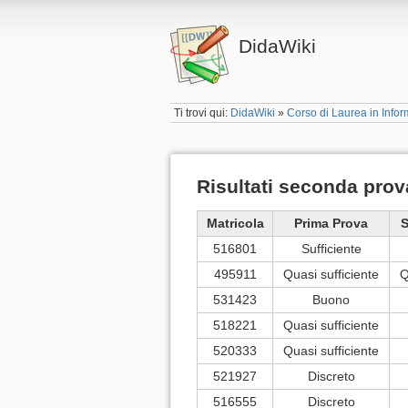
DidaWiki
Ti trovi qui:
DidaWiki
»
Corso di Laurea in Infor
Risultati seconda prov
Matricola
Prima Prova
S
516801
Sufficiente
495911
Quasi sufficiente
Q
531423
Buono
518221
Quasi sufficiente
520333
Quasi sufficiente
521927
Discreto
516555
Discreto