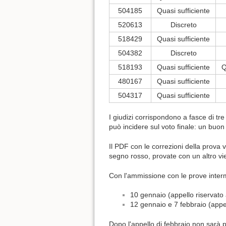
504185
Quasi sufficiente
520613
Discreto
518429
Quasi sufficiente
504382
Discreto
518193
Quasi sufficiente
Q
480167
Quasi sufficiente
504317
Quasi sufficiente
I giudizi corrispondono a fasce di tre 
può incidere sul voto finale: un buon 
Il PDF con le correzioni della prova v
segno rosso, provate con un altro vie
Con l'ammissione con le prove interme
10 gennaio (appello riservato 
12 gennaio e 7 febbraio (appel
Dopo l'appello di febbraio non sarà po