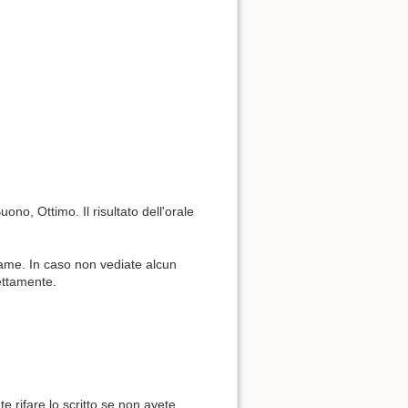
uono, Ottimo. Il risultato dell'orale
'esame. In caso non vediate alcun
rettamente.
te rifare lo scritto se non avete