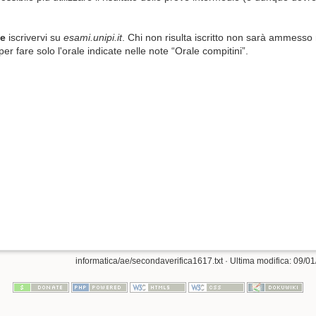
te
iscrivervi su
esami.unipi.it
. Chi non risulta iscritto non sarà ammesso ne
per fare solo l'orale indicate nelle note “Orale compitini”.
informatica/ae/secondaverifica1617.txt
· Ultima modifica: 09/01