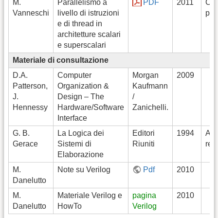
M.
Parallelismo a
PDF
2011
Cop
Vanneschi
livello di istruzioni
par
e di thread in
architetture scalari
e superscalari
Materiale di consultazione
D.A.
Computer
Morgan
2009
Patterson,
Organization &
Kaufmann
J.
Design – The
/
Hennessy
Hardware/Software
Zanichelli.
Interface
G. B.
La Logica dei
Editori
1994
App
Gerace
Sistemi di
Riuniti
reti
Elaborazione
M.
Note su Verilog
Pdf
2010
Danelutto
M.
Materiale Verilog e
pagina
2010
Danelutto
HowTo
Verilog