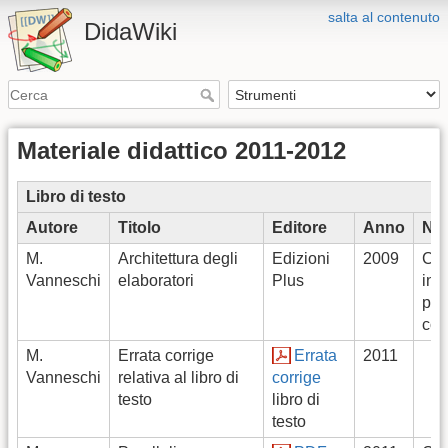
salta al contenuto
DidaWiki
Materiale didattico 2011-2012
Libro di testo
Autore
Titolo
Editore
Anno
No
M.
Architettura degli
Edizioni
2009
Co
Vanneschi
elaboratori
Plus
int
pro
cor
M.
Errata corrige
Errata
2011
Vanneschi
relativa al libro di
corrige
testo
libro di
testo