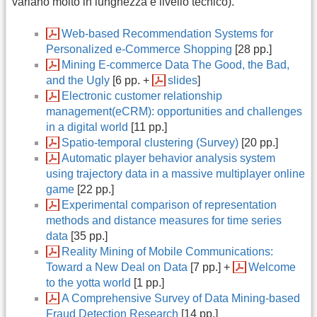
variano molto in lunghezza e livello tecnico).
Web-based Recommendation Systems for
Personalized e-Commerce Shopping
[28 pp.]
Mining E-commerce Data The Good, the Bad,
and the Ugly
[6 pp. +
slides
]
Electronic customer relationship
management(eCRM): opportunities and challenges
in a digital world
[11 pp.]
Spatio-temporal clustering (Survey)
[20 pp.]
Automatic player behavior analysis system
using trajectory data in a massive multiplayer online
game
[22 pp.]
Experimental comparison of representation
methods and distance measures for time series
data
[35 pp.]
Reality Mining of Mobile Communications:
Toward a New Deal on Data
[7 pp.] +
Welcome
to the yotta world
[1 pp.]
A Comprehensive Survey of Data Mining-based
Fraud Detection Research
[14 pp.]